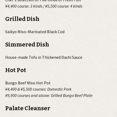
¥4,400 course: 3 kinds / ¥5,500 course: 4 kinds
Grilled Dish
Saikyo Miso–Marinated Black Cod
Simmered Dish
House-made Tofu in Thickened Dashi Sauce
Hot Pot
Bungo Beef Miso Hot Pot
¥4,400 & ¥5,500 courses: Domestic Pork
¥9,900 courses and above: Grilled Bungo Beef Plate
Palate Cleanser