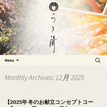
大分にある仕出し・割烹の「うを清」
のブログ
大分にある仕出し・割烹の「う
を清」のブログ
Skip
検
Menu
to
索:
content
Monthly Archives: 12月 2025
【2025年 冬のお献立コンセプトコー