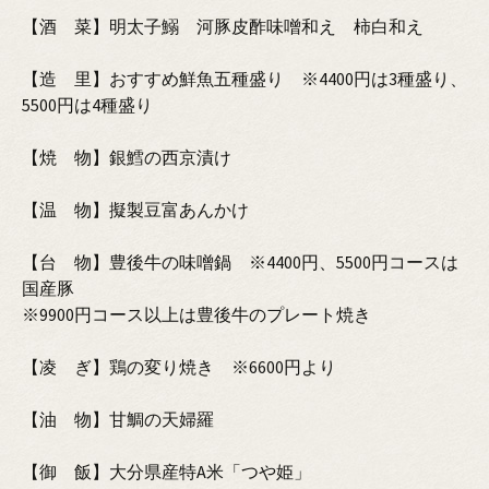
【酒 菜】明太子鰯 河豚皮酢味噌和え 柿白和え
【造 里】おすすめ鮮魚五種盛り ※4400円は3種盛り、
5500円は4種盛り
【焼 物】銀鱈の西京漬け
【温 物】擬製豆富あんかけ
【台 物】豊後牛の味噌鍋 ※4400円、5500円コースは
国産豚
※9900円コース以上は豊後牛のプレート焼き
【凌 ぎ】鶏の変り焼き ※6600円より
【油 物】甘鯛の天婦羅
【御 飯】大分県産特A米「つや姫」