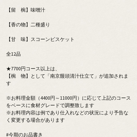
【留 椀】味噌汁
【香の物】二種盛り
【甘 味】スコーンビスケット
全12品
★7700円コース以上は、
【椀 物】として「南京饅頭清汁仕立て」が追加されま
す
※お料理金額（4400円～11000円）に応じて上記のコース
をベースに食材グレードで調整致します
※お料理内容は例であり仕入れなどの状況により予告な
く変更する場合があります
#今期のお品書き