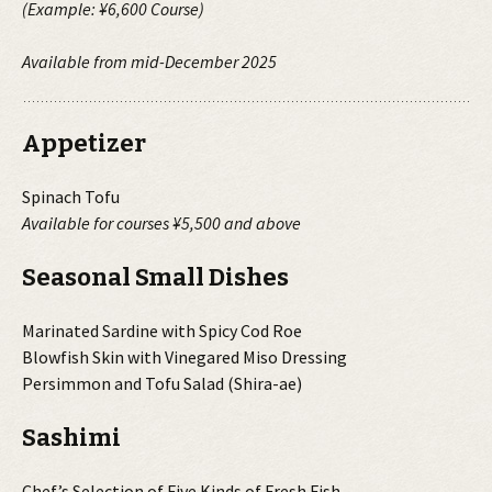
(Example: ¥6,600 Course)
Available from mid-December 2025
Appetizer
Spinach Tofu
Available for courses ¥5,500 and above
Seasonal Small Dishes
Marinated Sardine with Spicy Cod Roe
Blowfish Skin with Vinegared Miso Dressing
Persimmon and Tofu Salad (Shira-ae)
Sashimi
Chef’s Selection of Five Kinds of Fresh Fish