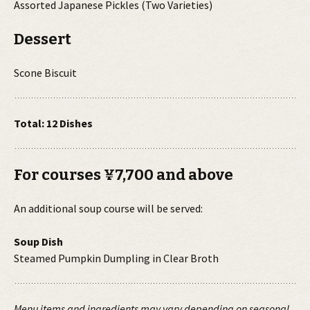
Assorted Japanese Pickles (Two Varieties)
Dessert
Scone Biscuit
Total: 12 Dishes
For courses ¥7,700 and above
An additional soup course will be served:
Soup Dish
Steamed Pumpkin Dumpling in Clear Broth
Menu items and ingredients may vary depending on seasonal