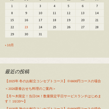
1
2
3
4
5
6
7
8
9
10
11
12
13
14
15
16
17
18
19
20
21
22
23
24
25
26
27
28
29
30
31
« 10月
最近の投稿
【2025年 冬のお献立コンセプトコース】※6600円コースの場合
＜2026新春おせち料理のご案内＞
【月〜木限定！当日OK！数量限定平日サービスランチはじめま
す！ 10/20〜】
【2025年 秋のお献立コンセプトコース】※6600円コースの場合