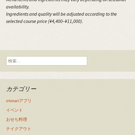
availability.
Ingredients and quality will be adjusted according to the
selected course price (¥4,400–¥11,000).
検
索:
カテゴリー
otonariアプリ
イベント
おせち料理
テイクアウト