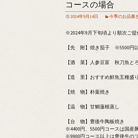
コースの場合
2024年9月14日
今季のお品書
※2024年9月下旬頃より順次ご
【先 附】焼き茄子 ※5500円
【酒 菜】人参豆富 秋刀魚と
【造 里】おすすめ鮮魚五種盛り 
【焼 物】朴葉焼き
【温 物】甘鯛蓮根蒸し
【台 物】豊後牛陶板焼き
※4400円、5500円コースは国
※9900円コース以上は豊後牛の