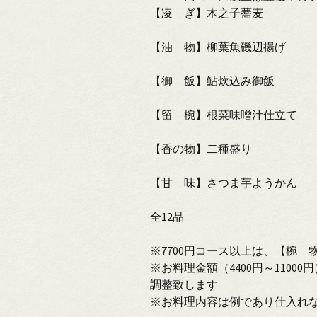
【凌 ぎ】木之子蕎麦
【油 物】柳葉魚磯辺揚げ
【御 飯】鮎炊込み御飯
【留 椀】根菜味噌汁仕立て
【香の物】二種盛り
【甘 味】さつま芋ようかん
全12品
※7700円コース以上は、【椀
※お料理金額（4400円～110
調整致します
※お料理内容は例であり仕入れ