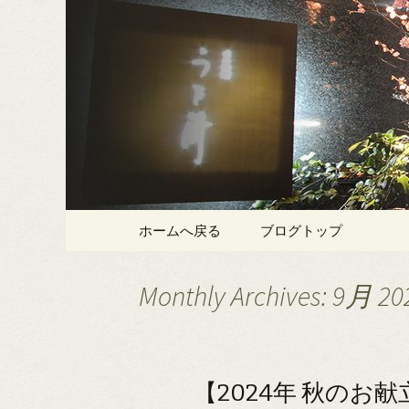
大分にある仕出し・割烹の
大分にあ
ブログ
Skip
ホームへ戻る
ブログトップ
to
content
Monthly Archives: 9月 20
【2024年 秋のお