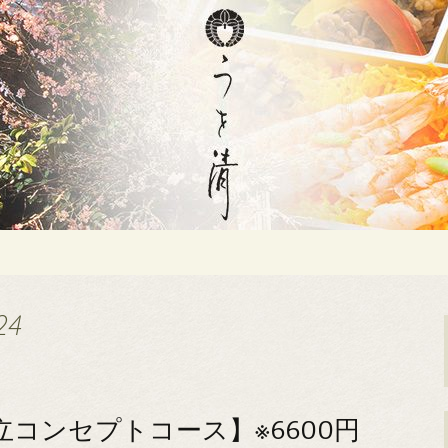
「うを清」のブログ
る仕出し・割烹の
24
献立コンセプトコース】※6600円