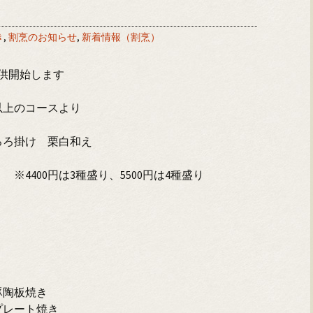
き
,
割烹のお知らせ
,
新着情報（割烹）
提供開始します
以上のコースより
ろろ掛け 栗白和え
※4400円は3種盛り、5500円は4種盛り
産豚陶板焼き
プレート焼き