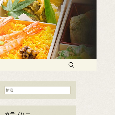
「うを清」の
検
索:
検
索:
カテゴリー