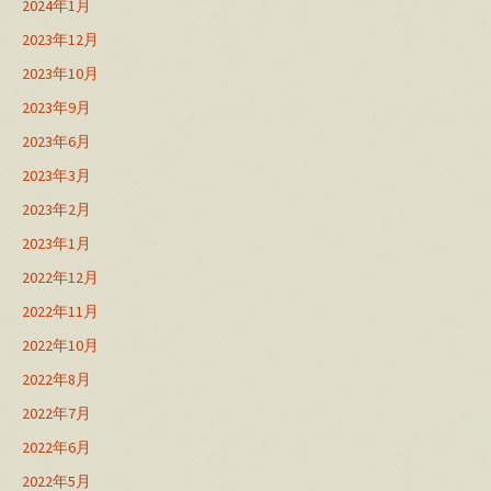
2024年1月
2023年12月
2023年10月
2023年9月
2023年6月
2023年3月
2023年2月
2023年1月
2022年12月
2022年11月
2022年10月
2022年8月
2022年7月
2022年6月
2022年5月