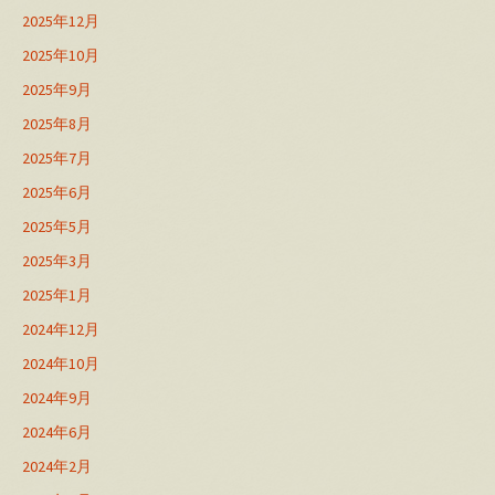
2025年12月
2025年10月
2025年9月
2025年8月
2025年7月
2025年6月
2025年5月
2025年3月
2025年1月
2024年12月
2024年10月
2024年9月
2024年6月
2024年2月