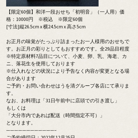
【限定60個】和洋一段おせち「初明音」（一人用）価
格：10000円 ※税込 ※限定60個
[寸法]縦26.5cm x 横24.5cm x 高さ5cm
お正月の味覚がたっぷり詰まったお一人様用のおせちで
す。お正月の彩りとしてもおすすめです。全29品目程度
※特定原材料7品目について、小麦、卵、乳、海老、カ
ニ、落花生を使用しております
※仕入れなどの状況により予告なく内容が変更となる場
合があります
ご予約・お問い合わせはうを清グループ各店にて承りま
す。
なお、お料理は「31日午前中に店頭での引き渡し」
もしくは
「大分市内であれば配送（時間指定不可）」
となります。
————————————–
ご予約締切日：2022年12月25日