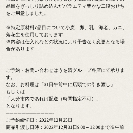
品目をぎっしり詰め込んだバラエティ豊かな二段おせち
をご用意しました。
※特定原材料7品目について小麦、卵、乳、海老、カニ、
落花生を使用しております
※内容は仕入れなどの状況により予告なく変更となる場
合があります
ご予約・お問い合わせはうを清グループ各店にて承りま
す。
なお、お料理は「31日午前中に店頭での引き渡し」
もしくは
「大分市内であれば配送（時間指定不可）」
となります。
————————————–
ご予約締切日：2022年12月25日
商品引渡し日時：2022年12月31日9:00～12:00まで※午前