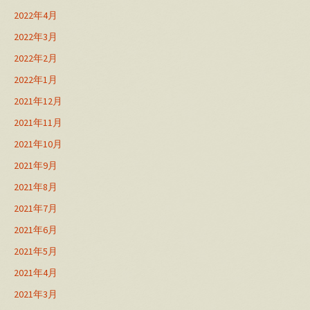
2022年4月
2022年3月
2022年2月
2022年1月
2021年12月
2021年11月
2021年10月
2021年9月
2021年8月
2021年7月
2021年6月
2021年5月
2021年4月
2021年3月