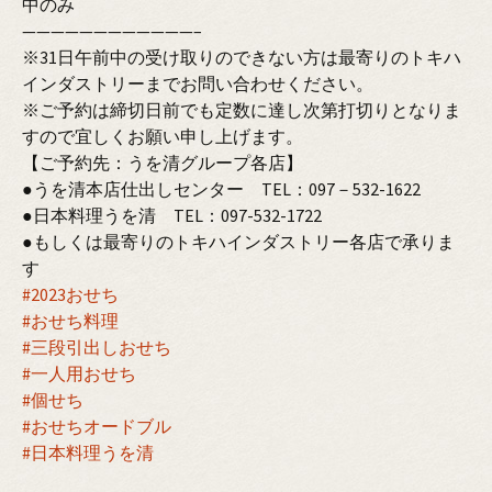
中のみ
————————————–
※31日午前中の受け取りのできない方は最寄りのトキハ
インダストリーまでお問い合わせください。
※ご予約は締切日前でも定数に達し次第打切りとなりま
すので宜しくお願い申し上げます。
【ご予約先：うを清グループ各店】
●うを清本店仕出しセンター TEL：097－532-1622
●日本料理うを清 TEL：097-532-1722
●もしくは最寄りのトキハインダストリー各店で承りま
す
#2023おせち
#おせち料理
#三段引出しおせち
#一人用おせち
#個せち
#おせちオードブル
#日本料理うを清