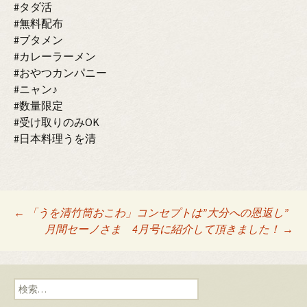
#タダ活
#無料配布
#ブタメン
#カレーラーメン
#おやつカンパニー
#ニャン♪
#数量限定
#受け取りのみOK
#日本料理うを清
Post
←
「うを清竹筒おこわ」コンセプトは”大分への恩返し”
月間セーノさま 4月号に紹介して頂きました！
→
navigation
検
索: