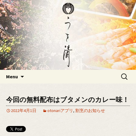
大分にある仕出し・割烹の「うを清」
のブログ
大分にある仕出し・割烹の「う
を清」のブログ
Skip
検
Menu
to
索:
content
今回の無料配布はブタメンのカレー味！
2022年4月1日
otonariアプリ
,
割烹のお知らせ