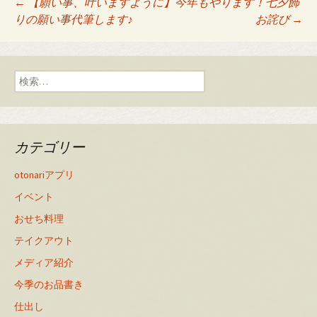
Post
←
【願い事、叶いますように】今年もやります！七夕飾
りの願い事代筆します♪
お詫び
→
navigation
検
索:
カテゴリー
otonariアプリ
イベント
おせち料理
テイクアウト
メディア紹介
今季のお品書き
仕出し