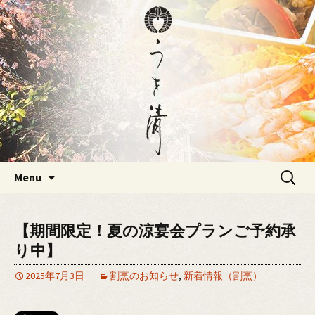
大分にある仕出し・割烹の「うを清」
のブログ
大分にある仕出し・割烹の「う
を清」のブログ
Skip
検
Menu
to
索:
content
【期間限定！夏の涼宴会プランご予約承
り中】
2025年7月3日
割烹のお知らせ
,
新着情報（割烹）