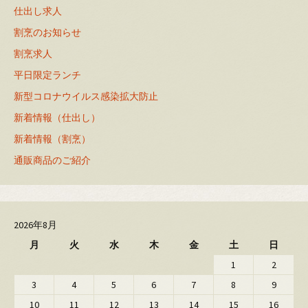
仕出し求人
割烹のお知らせ
割烹求人
平日限定ランチ
新型コロナウイルス感染拡大防止
新着情報（仕出し）
新着情報（割烹）
通販商品のご紹介
2026年8月
月
火
水
木
金
土
日
1
2
3
4
5
6
7
8
9
10
11
12
13
14
15
16