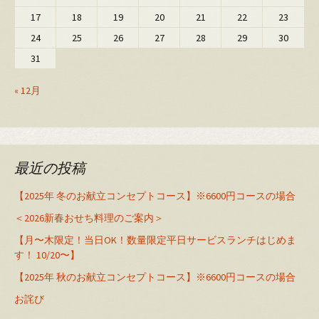
17
18
19
20
21
22
23
24
25
26
27
28
29
30
31
« 12月
最近の投稿
【2025年 冬のお献立コンセプトコース】※6600円コースの場合
＜2026新春おせち料理のご案内＞
【月〜木限定！当日OK！数量限定平日サービスランチはじめま
す！ 10/20〜】
【2025年 秋のお献立コンセプトコース】※6600円コースの場合
お詫び